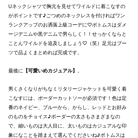
Uネックシャツで胸元を見せてワイルドに着こなすの
がポイントです♪ごつめのネックレスを付ければワン
ランクアップのお洒落上級コーデに♡ボトムスはダメ
ージデニムや黒デニムで男らしく！！せっかくならと
ことんワイルドを追及しましょう♡（笑）足元はブー
ツで品よくまとめれば完成です。
最後に
【可愛いめカジュアル】
。
男くさくなりがちなミリタリージャケットを可愛く着
こなすには、ボーダーカットソーが必須です！色は定
番のネイビー、ブルーから、からし、レッドとお好み
のものをチョイス♪ボーダーの太さもさまざまなの
で、細いものは大人目に、太いものはカジュアルな印
象になことを踏まえて選んでくださいね♪ボトムスは