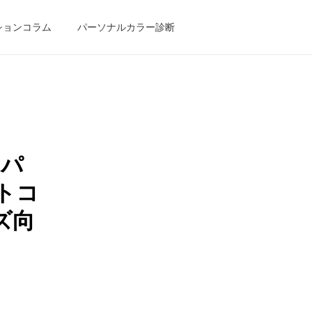
ションコラム
パーソナルカラー診断
白パ
トコ
ズ向