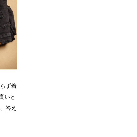
らず着
高いと
、答え