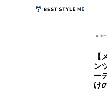
ホー
【
ン
ー
け