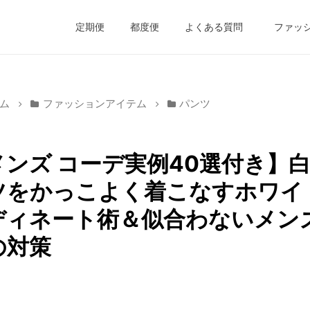
定期便
都度便
よくある質問
ファッ
ム
ファッションアイテム
パンツ
メンズ コーデ実例40選付き】
ツをかっこよく着こなすホワイ
ディネート術＆似合わないメン
の対策