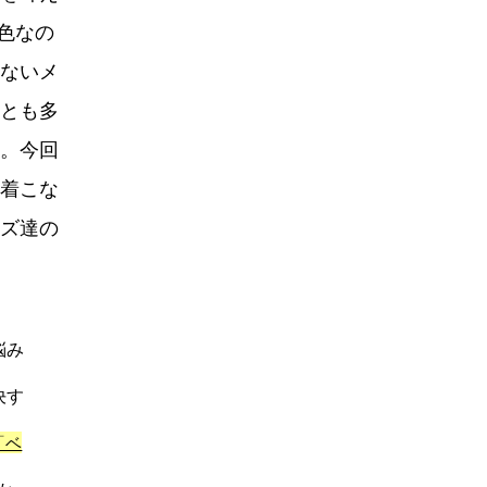
色なの
ないメ
とも多
。今回
着こな
ズ達の
悩み
決す
「ベ