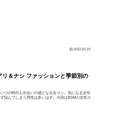
2022.02.24
リ＆ナシ ファッションと季節別の
にいつの時代も出会いの場となる合コン。気になる女性
ず悩んでしまう男性は多いはず。今回はBSMの女性ス