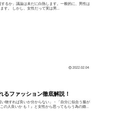
視するか」議論は未だに白熱します。一般的に、男性は
す。 しかし、女性だって実は男...
2022.02.04
れるファッション徹底解説！
買い物すれば良いか分からない」・「自分に似合う服が
この人良いか も！』と女性から思ってもらう為の婚...